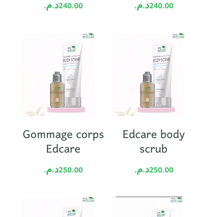
د.م.
240.00
د.م.
240.00
Gommage corps
Edcare body
Edcare
scrub
د.م.
250.00
د.م.
250.00