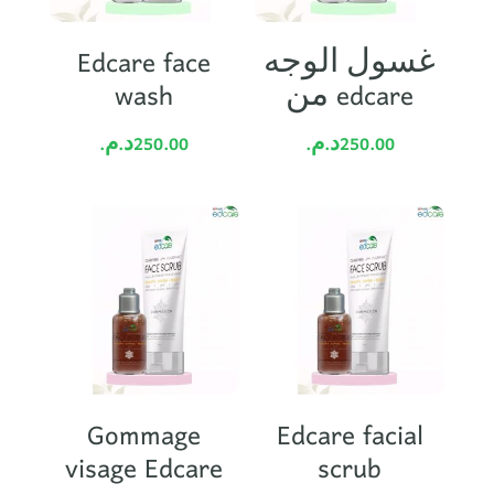
Edcare face
غسول الوجه
wash
من edcare
د.م.
250.00
د.م.
250.00
Gommage
Edcare facial
visage Edcare
scrub