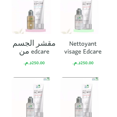
مقشر الجسم
Nettoyant
من edcare
visage Edcare
د.م.
250.00
د.م.
250.00