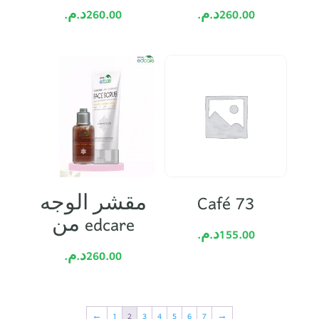
د.م.
260.00
د.م.
260.00
مقشر الوجه
Café 73
من edcare
د.م.
155.00
د.م.
260.00
←
1
2
3
4
5
6
7
→