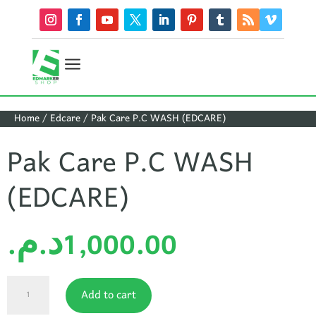
a
Home
/
Edcare
/ Pak Care P.C WASH (EDCARE)
Pak Care P.C WASH
(EDCARE)
د.م.
1,000.00
Pak
Add to cart
Care
P.C