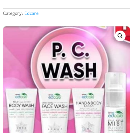
WASH
Category:
Edcare
(EDCARE)
quantity