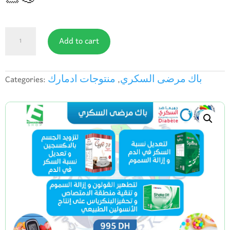
باك
Add to cart
مرضى
السكري
quantity
باك مرضى السكري
,
منتوجات ادمارك
Categories: