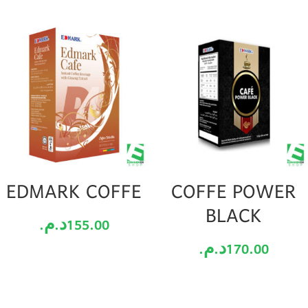
EDMARK COFFE
COFFE POWER
BLACK
155.00
د.م.
170.00
د.م.