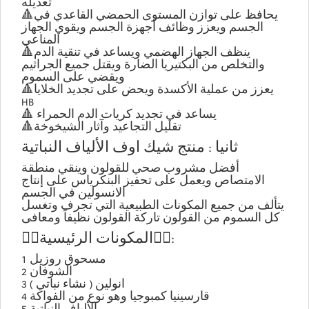
تعديله
🔺يحافظ على توازن المستوى الحمضي القاعدي في
الجسم ويعزز وظائف أجهزة الجسم ويقوي الجهاز
المناعي
🔺ينظف الجهاز الهضمي ويساعد في تنقية الدم
والتخلص من البكتيريا الضارة ويقتل جميع الجراثيم
ويقضي على السموم
🔺يعزز من عملية الأكسدة ويحض على تجديد الخلايا
HB
🔺 يساعد في تجديد كريات الدم الحمراء
🔺تقليل التجاعيد وآثار الشيخوخة
ثانيا : منتج شيك اوف الألياف النباتية
أفضل مشروب صحي للقولون وينقي منطقة
الامتصاص ويعمل على تحفيز البنكرياس على إنتاج
الانسولين في الجسم
يتألف من جميع المكونات الطبيعية التي تجرف وتغسل
كل السموم من القولون تاركة القولون نظيفاً ومعافى
👇🏻المكونات الرئيسية👇🏻:
1 مسحوق روزيل
2 الشوفان
3 انولين ( نشاء نباتي )
4 قارسينيا كمبوجيا وهو نوع من الفواكة