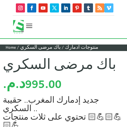
a
منتوجات ادمارك
/ باك مرضى السكري
/
Home
باك مرضى السكري
995.00
د.م.
جديد إدمارك المغرب.. حقيبة
السكري ..
تحتوي على ثلات منتجات 💪🏻💪🏻
💪🏻