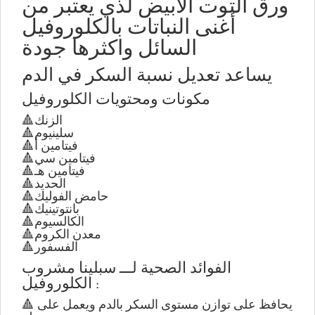
ورق التوت الأبيض لذي يعتبر من
أغنى النباتات بالكلوروفيل
السائل واكثرها جودة
يساعد تعديل نسبة السكر في الدم
مكونات ومحتويات الكلوروفيل
🔺الزنك
🔺سلينيوم
🔺فيتامين أ
🔺فيتامين سي
🔺فيتامين هـ
🔺الحديد
🔺حامض الفوليك
🔺بانتوتينيك
🔺الكالسيوم
🔺معدن الكروم
🔺الفسفور
الفوائد الصحية لـــ سبلينا مشروب
الكلوروفيل :
🔺 يحافظ على توازن مستوى السكر بالدم ويعمل على