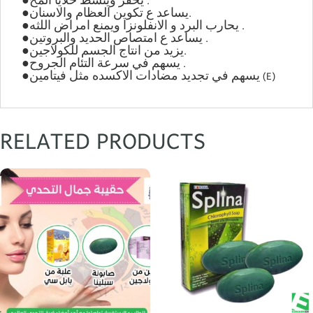
●يحفز وينشط خلايا المخ .
●يساعد ع تكوين العظام والاسنان.
●يحارب البرد و الانفلونزا ويمنع امراض اللثه .
●يساعد ع امتصاص الحديد والبروتين .
●يزيد من انتاج الجسم للكولاجين.
●يسهم في سرعة التئام الجروح .
●يسهم في تجديد مضادات الاكسده مثل فيتامين (E)
RELATED PRODUCTS