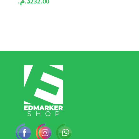
232.00
د.م.