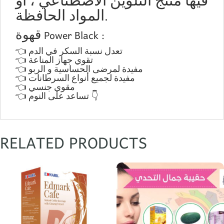
فيها منتج التلوين الاصطناعي ، أو
المواد الحافظة.
قهوة Power Black :
👈 تعدل نسبة السكر في الدم
👈 تقوي جهاز المناعة
👈 مفيدة لمرضى الحساسية و الربو
👈 مفيدة لجميع أنواع السرطانات
👈 مقوي جنسي
👈 تساعد على النوم 👇
RELATED PRODUCTS