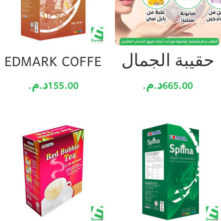
حقيبة الجمال
EDMARK COFFE
665.00
د.م.
155.00
د.م.