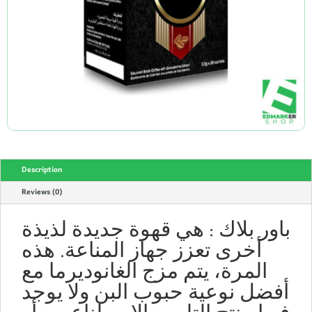
Description
Reviews (0)
باور بلاك : هي قهوة جديدة لذيذة
أخرى تعزز جهاز المناعة. هذه
المرة، يتم مزج الغانوديرما مع
أفضل نوعية حبوب البن ولا يوجد